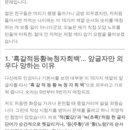
문제입니다.
젊은 친구들은 머리가 팽팽 돌아가니 금방 외우겠지만, 저처럼
돌아서면 까먹는 나이에는 이 10가지 색깔 순서와 숫자를 매칭
하는 게 보통 일이 아니더군요. 오늘은 제가 직접 오답 노트를
만들며 터득한, 절대 안 까먹는 저항 색띠 암기 요령을 풀어보겠
습니다.
1. '흑갈적등황녹청자회백'... 앞글자만 외
우다 망하는 이유
다산에듀 인강이나 기본서를 보면 대부분 이 10가지 색깔의 앞
글자를 따서
"흑 갈 적 등 황 녹 청 자 회 백"
으로 외우라고 가르
쳐 줍니다. 숫자는 0번부터 9번까지 매칭되죠.
저도 처음엔 화장실 가거나 운전할 때 중얼거리며 달달 외웠습
니다. 그런데 막상 시험지를 받아서 문제를 풀려고 하니 치명적
인 함정이 있었습니다. 바로
'적(빨강)'과 '녹(초록)'처럼 한 글자
단어가 순간적으로 헷갈리거나, '등(주황)'과 '황(노랑)'의 순서