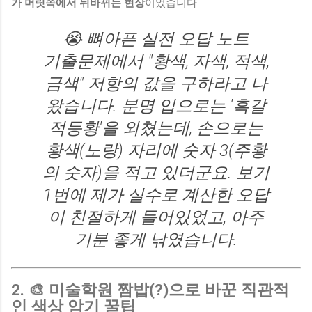
가 머릿속에서 뒤바뀌는 현상
이었습니다.
😭 뼈아픈 실전 오답 노트
기출문제에서 "황색, 자색, 적색,
금색" 저항의 값을 구하라고 나
왔습니다. 분명 입으로는 '흑갈
적등황'을 외쳤는데, 손으로는
황색(노랑) 자리에 숫자 3(주황
의 숫자)을 적고 있더군요. 보기
1번에 제가 실수로 계산한 오답
이 친절하게 들어있었고, 아주
기분 좋게 낚였습니다.
2. 🎨 미술학원 짬밥(?)으로 바꾼 직관적
인 색상 암기 꿀팁