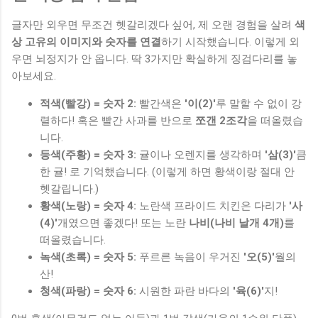
글자만 외우면 무조건 헷갈리겠다 싶어, 제 오랜 경험을 살려
색
상 고유의 이미지와 숫자를 연결
하기 시작했습니다. 이렇게 외
우면 뇌정지가 안 옵니다. 딱 3가지만 확실하게 징검다리를 놓
아보세요.
적색(빨강) = 숫자 2:
빨간색은
'이(2)'
루 말할 수 없이 강
렬하다! 혹은 빨간 사과를 반으로
쪼갠 2조각
을 떠올렸습
니다.
등색(주황) = 숫자 3:
귤이나 오렌지를 생각하며
'삼(3)'
큼
한 귤! 로 기억했습니다. (이렇게 하면 황색이랑 절대 안
헷갈립니다.)
황색(노랑) = 숫자 4:
노란색 프라이드 치킨은 다리가
'사
(4)'
개였으면 좋겠다! 또는 노란
나비(나비 날개 4개)
를
떠올렸습니다.
녹색(초록) = 숫자 5:
푸르른 녹음이 우거진
'오(5)'
월의
산!
청색(파랑) = 숫자 6:
시원한 파란 바다의
'육(6)'
지!