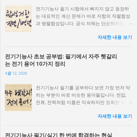
전기기능사 필기 시험에서 빠지지 않고 등장하
는 대표적인 계산 문제가 바로 저항의 직렬합성
과 병렬합성입니다. 공식 자체는 단순하지만, 개
념을 제대로 이해하지 않으면 문제에서 자주 틀
자세한 내용 보기
리게 됩니다. 이번 글에서는 직렬과 병렬 회로에
서 저항이 어떻게 계산되는지, 그리고 시험에서
자주 나오는 포인트까지 함께 정리해보겠습니
전기기능사 초보 공부법: 필기에서 자주 헷갈리
다. 저항의 직렬합성이란? 직렬회로는 저항들이
는 전기 용어 10가지 정리
한 줄로 연결된 구조입니다. 이 경우 전류는 하
4월 12, 2026
나의 경로로만 흐르게 됩니다. 직렬합성 공식 R
= R1 + R2 + R3 + ... 즉, 직렬에서는 단순히 저항
전기기능사 필기를 공부하다 보면 가장 먼저 막
을 모두 더하면 됩니다. 예시 문제 R1 = 2Ω, R2 =
히는 부분이 바로 비슷한 용어들입니다. 전압,
3Ω일 때 전체 저항은? 👉 R = 2 + 3 = 5Ω 저항의
전류, 전력처럼 이름은 익숙하지만 정확한 의미
병렬합성이란? 병렬회로는 여러 갈래로 나뉘어
를 구분하지 못하면 문제를 틀리기 쉽습니다. 이
진 구조로, 전류가 여러 경로로 나누어 흐릅니
자세한 내용 보기
번 글에서는 초보자가 가장 많이 헷갈리는 전기
다. 병렬합성 공식 1/R = 1/R1 + 1/R2 + 1/R3 + ...
용어들을 쉽게 구분할 수 있도록 정리해보겠습
직렬과 달리 병렬은 역수 형태로 계산해야 합니
니다. 1. 전압(V) vs 전류(A) 전압은 전기를 흐르
다. 예시 문제 R1 = 2Ω, R2 = 2Ω일 때: 👉 1/R =
전기기능사 필기/실기 한 번에 합격하는 현실