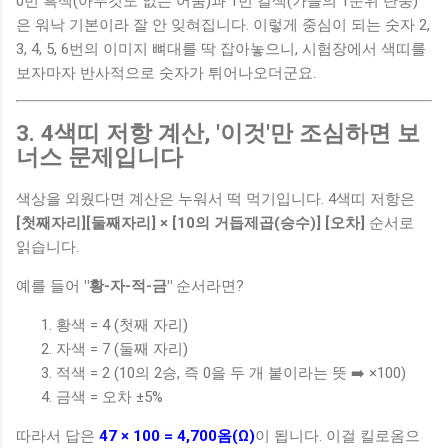
0번 흑색(아무것도 없는 어둠)과 1번 갈색(가을의 1순위 단풍)
은 워낙 기본이라 잘 안 잊혀집니다. 이렇게 중심이 되는 숫자 2,
3, 4, 5, 6번의 이미지 뼈대를 딱 잡아놓으니, 시험장에서 색띠를
보자마자 반사적으로 숫자가 튀어나오더군요.
3. 4색띠 저항 계산, '이것'만 조심하면 보
너스 문제입니다
색상을 외웠다면 계산은 누워서 떡 먹기입니다. 4색띠 저항은
[첫째자리][둘째자리] × [10의 거듭제곱(승수)] [오차]
순서로
읽습니다.
예를 들어
"황-자-적-금"
순서라면?
황색 = 4 (첫째 자리)
자색 = 7 (둘째 자리)
적색 = 2 (10의 2승, 즉 0을 두 개 붙이라는 뜻 ➡️ ×100)
금색 = 오차 ±5%
따라서 답은
47 × 100 = 4,700옴(Ω)
이 됩니다. 이걸 킬로옴으