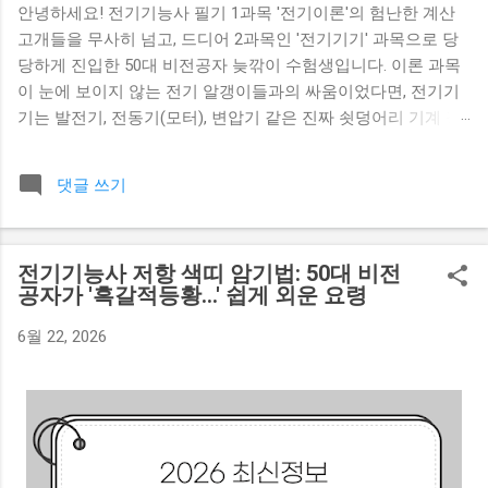
안녕하세요! 전기기능사 필기 1과목 '전기이론'의 험난한 계산
고개들을 무사히 넘고, 드디어 2과목인 '전기기기' 과목으로 당
당하게 진입한 50대 비전공자 늦깎이 수험생입니다. 이론 과목
이 눈에 보이지 않는 전기 알갱이들과의 싸움이었다면, 전기기
기는 발전기, 전동기(모터), 변압기 같은 진짜 쇳덩어리 기계 장
치들을 다루는 과목입니다. 이 과목의 첫 단추이자 시험에 무조
건 서너 문제씩 쏟아지는 단골 주제가 바로 '직류발전기의 구조'
댓글 쓰기
입니다. 책을 펴면 계자니 전기자니 정류자니 하는 일본식 한자
번역어들이 쏟아져서 한숨부터 나오는데, 기계 내부를 회사 조
직의 '3대 핵심 부서 역할극' 에 대입해 보니 아주 명쾌하게 외워
전기기능사 저항 색띠 암기법: 50대 비전
지더군요. 부품 이름을 단숨에 뇌리에 박아드리겠습니다! 1. 직
공자가 '흑갈적등황...' 쉽게 외운 요령
류발전기 3대장 부품: 회사 조직 부서 역할극 발전기는 자석과
코일을 돌려서 전기를 만들어내는 기계입니다. 발전기가 돌아
6월 22, 2026
가기 위해 절대 없어서는 안 될 핵심 3대 요소의 정체와 역할을
정리합니다. 🏭 직류발전기라는 회사의 3대 핵심 부서 1. 계자
(Field Magnet): 자속을 뿜어내는 '기획부' (판 깔아주기) 전기를
만들기 위해서는 우선 강력한 자석 힘(자속)이 공간에 깔려있어
야 합니다. 이 자속을 만들어내는 주체(전자석)가 바로 계자입니
다. 일할 수 있는 환경과 기획 판을 깔아주는 부서입니다. 2. 전